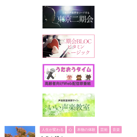
人生が変わる
心
本物の体験
芸術
音楽