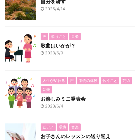
自分を耕す
2026/4/14
声
歌うこと
音楽
歌曲はいかが？
2023/6/9
人生が変わる
声
本物の体験
歌うこと
芸術
音楽
お楽しみミニ発表会
2023/6/4
ピアノ
環境
音楽
お子さんのレッスンの送り迎え