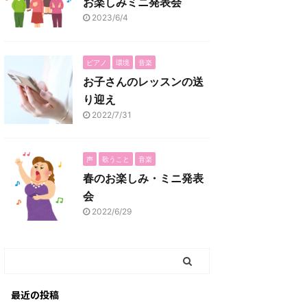
お楽しみミニ発表会
2023/6/4
ピアノ
環境
音楽
お子さんのレッスンの送
り迎え
2022/7/31
声
歌うこと
音楽
春のお楽しみ・ミニ発表
会
2022/6/29
最近の投稿