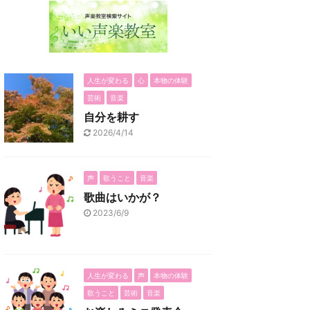
人生が変わる
心
本物の体験
芸術
音楽
自分を耕す
2026/4/14
声
歌うこと
音楽
歌曲はいかが？
2023/6/9
人生が変わる
声
本物の体験
歌うこと
芸術
音楽