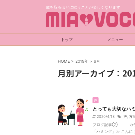
歳を取るほどに歌うことが楽しくなります
トップ
メニュー
HOME
>
2019年
>
6月
月別アーカイブ：201
声
とっても大切なハ
2020/4/13
声
,
方
ブログ記事② カテゴ
「ハミング」≫ こんに