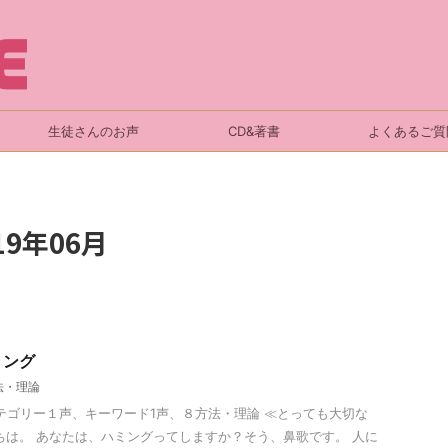
生徒さんのお声
CD&著書
よくあるご質
9年06月
ミング
法・理論
リー１声、キーワード1声、８方法・理論 ≪とっても大切な
ちは。 あなたは、ハミングってしますか？そう、鼻歌です。 人に