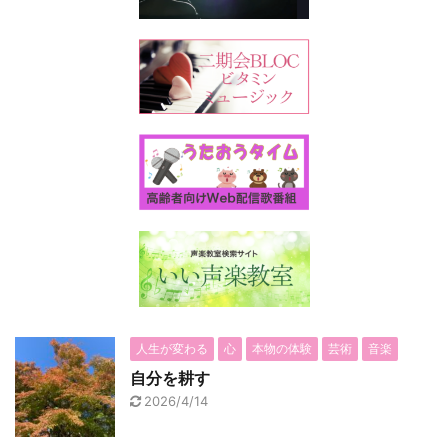
人生が変わる
心
本物の体験
芸術
音楽
自分を耕す
2026/4/14