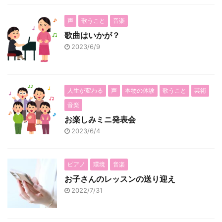
声
歌うこと
音楽
歌曲はいかが？
2023/6/9
人生が変わる
声
本物の体験
歌うこと
芸術
音楽
お楽しみミニ発表会
2023/6/4
ピアノ
環境
音楽
お子さんのレッスンの送り迎え
2022/7/31